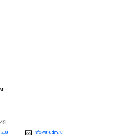
м:
ия
 23а
info@it-udm.ru