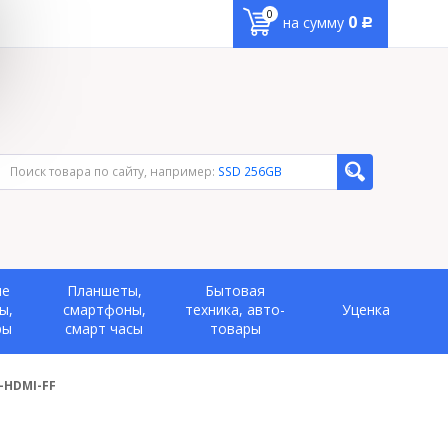
0
0
на сумму
Р
Поиск товара по сайту, например:
SSD 256GB
ые
Планшеты,
Бытовая
ы,
смартфоны,
техника, авто-
Уценка
ры
смарт часы
товары
-HDMI-FF