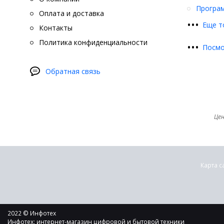
Програ
Оплата и доставка
•
•
•
Еще т
Контакты
Политика конфиденциальности
•
•
•
Посмо
Обратная связь
Цен
Карта с
2022 © Инфотех
Инфотех: интернет-магазин цифровой и бытовой техники