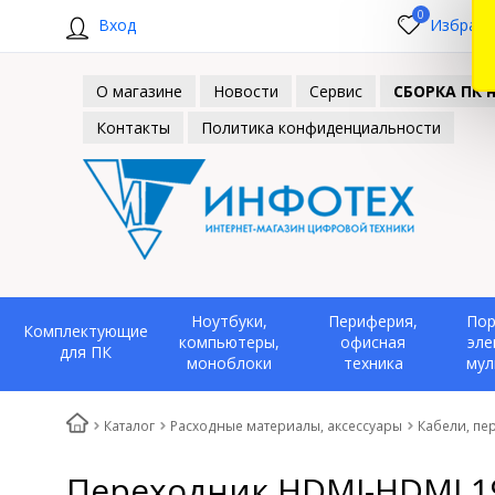
0
Вход
Избранн
О магазине
Новости
Сервис
СБОРКА ПК н
Контакты
Политика конфиденциальности
Ноутбуки,
Периферия,
Пор
Комплектующие
компьютеры,
офисная
эле
для ПК
моноблоки
техника
мул
Каталог
Расходные материалы, аксессуары
Кабели, пе
Переходник HDMI-HDMI 19