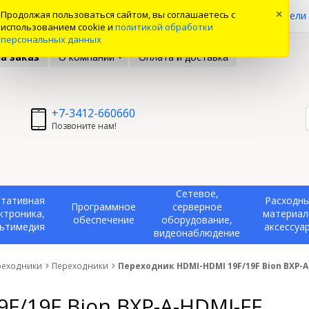
0
Продолжая пользоваться сайтом, вы соглашаетесь с
×
ые товары
Вы смотрели
использованием cookie и
политикой обработки
персональных данных
а заказ
О компании
Оплата и доставка
+7-3412-660660
Позвоните нам!
Сетевое,
тативная
Расходн
Программное
серверное
ктроника,
материал
обеспечение
оборудование,
ьтимедия
аксессуа
видеонаблюдение
реходники
Переходники
Переходник HDMI-HDMI 19F/19F Bion BXP-A
F/19F Bion BXP-A-HDMI-FF