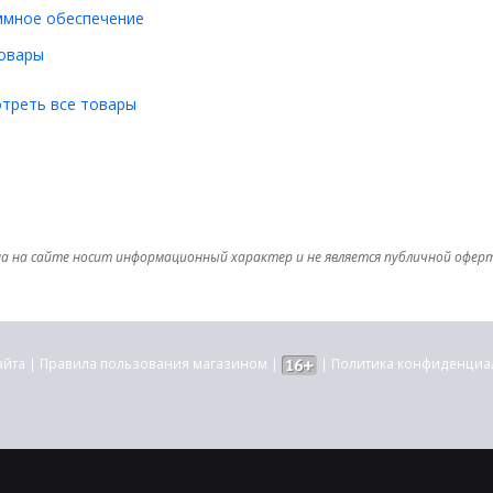
ммное обеспечение
овары
треть все товары
а на сайте носит информационный характер и не является публичной офер
айта
|
Правила пользования магазином
|
|
Политика конфиденциа