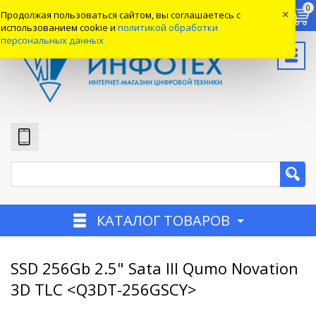
0
0
0
Продолжая пользоваться сайтом, вы соглашаетесь с
×
Вход
использованием cookie и
политикой обработки
персональных данных
КАТАЛОГ ТОВАРОВ
SSD 256Gb 2.5" Sata III Qumo Novation
3D TLC <Q3DT-256GSCY>