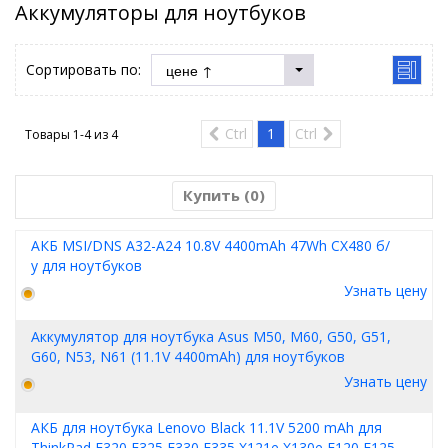
Аккумуляторы для ноутбуков
Сортировать по:
Ctrl
1
Ctrl
Товары 1-4 из
4
Купить (
0
)
АКБ MSI/DNS A32-A24 10.8V 4400mAh 47Wh CX480 б/
у для ноутбуков
Узнать цену
Аккумулятор для ноутбука Asus M50, M60, G50, G51,
G60, N53, N61 (11.1V 4400mAh) для ноутбуков
Узнать цену
АКБ для ноутбука Lenovo Black 11.1V 5200 mAh для
ThinkPad E320 E325 E330 E335 X121e X130e E120 E125