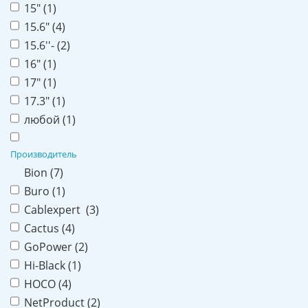
15" (
1
)
15.6" (
4
)
15.6''- (
2
)
16" (
1
)
17" (
1
)
17.3" (
1
)
любой (
1
)
Производитель
Bion (
7
)
Buro (
1
)
Cablexpert (
3
)
Cactus (
4
)
GoPower (
2
)
Hi-Black (
1
)
HOCO (
4
)
NetProduct (
2
)