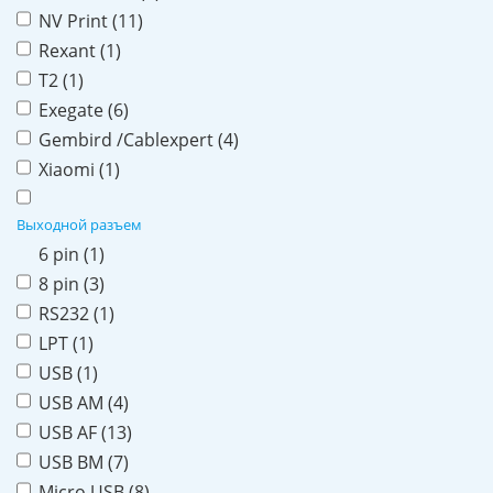
NV Print (
11
)
Rexant (
1
)
T2 (
1
)
Exegate (
6
)
Gembird /Cablexpert (
4
)
Xiaomi (
1
)
Выходной разъем
6 pin (
1
)
8 pin (
3
)
RS232 (
1
)
LPT (
1
)
USB (
1
)
USB AM (
4
)
USB AF (
13
)
USB BM (
7
)
Micro USB (
8
)