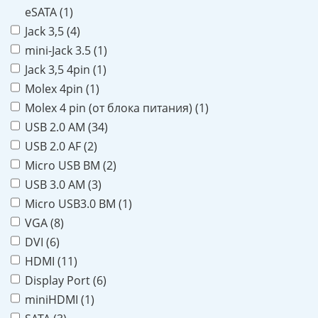
eSATA (
1
)
Jack 3,5 (
4
)
mini-Jack 3.5 (
1
)
Jack 3,5 4pin (
1
)
Molex 4pin (
1
)
Molex 4 pin (от блока питания) (
1
)
USB 2.0 AM (
34
)
USB 2.0 AF (
2
)
Micro USB BM (
2
)
USB 3.0 AM (
3
)
Micro USB3.0 BM (
1
)
VGA (
8
)
DVI (
6
)
HDMI (
11
)
Display Port (
6
)
miniHDMI (
1
)