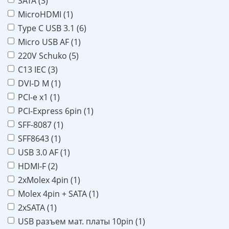
SATA (
3
)
MicroHDMI (
1
)
Type C USB 3.1 (
6
)
Micro USB AF (
1
)
220V Schuko (
5
)
C13 IEC (
3
)
DVI-D M (
1
)
PCI-e x1 (
1
)
PCI-Express 6pin (
1
)
SFF-8087 (
1
)
SFF8643 (
1
)
USB 3.0 AF (
1
)
HDMI-F (
2
)
2xMolex 4pin (
1
)
Molex 4pin + SATA (
1
)
2xSATA (
1
)
USB разъем мат. платы 10pin (
1
)