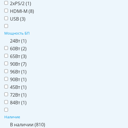
2хPS/2 (
1
)
HDMI-M (
8
)
USB (
3
)
Мощность БП
24Вт (
1
)
60Вт (
2
)
65Вт (
3
)
90Вт (
7
)
96Вт (
1
)
90Вт (
1
)
45Вт (
1
)
72Вт (
1
)
84Вт (
1
)
Наличие
В наличии (
810
)