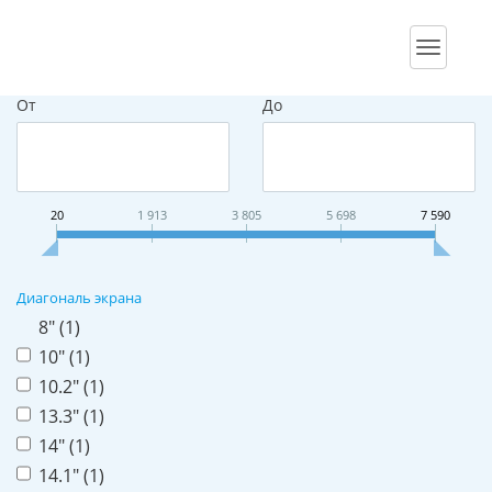
Подбор параметров
Сайт
От
До
20
1 913
3 805
5 698
7 590
Диагональ экрана
8" (
1
)
10" (
1
)
10.2" (
1
)
13.3" (
1
)
14" (
1
)
14.1" (
1
)