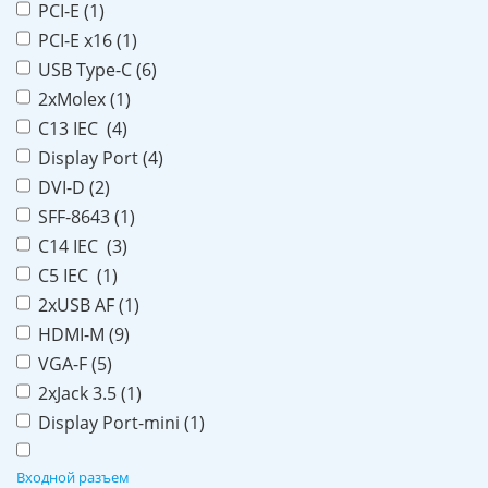
PCI-E (
1
)
PCI-E x16 (
1
)
USB Type-C (
6
)
2xMolex (
1
)
C13 IEC (
4
)
Display Port (
4
)
DVI-D (
2
)
SFF-8643 (
1
)
C14 IEC (
3
)
C5 IEC (
1
)
2xUSB AF (
1
)
HDMI-M (
9
)
VGA-F (
5
)
2xJack 3.5 (
1
)
Display Port-mini (
1
)
Входной разъем