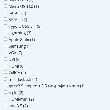
Micro USB3.0 (
1
)
SATA II (
1
)
SATA III (
2
)
Type C USB 3.1 (
5
)
Lightning (
3
)
Apple 8 pin (
1
)
Samsung (
1
)
VGA (
7
)
DVI (
6
)
HDMI (
8
)
2xRCA (
2
)
mini-Jack 3.5 (
1
)
джек3.5 стерео + 3.5 микрофон моно (
1
)
4 pin (
2
)
HDMI-mini (
2
)
Jack 3.5 (
2
)