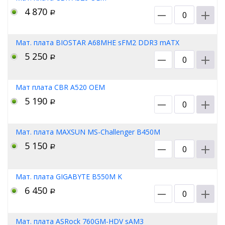
4 870
Р
Мат. плата BIOSTAR A68MHE sFM2 DDR3 mATX
5 250
Р
Мат плата CBR A520 OEM
5 190
Р
Мат. плата MAXSUN MS-Challenger B450M
5 150
Р
Мат. плата GIGABYTE B550M K
6 450
Р
Мат. плата ASRock 760GM-HDV sAM3