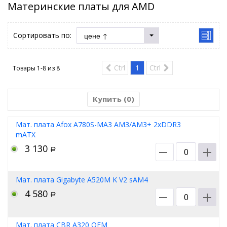
Материнские платы для AMD
Сортировать по:
Ctrl
1
Ctrl
Товары 1-8 из
8
Купить (
0
)
Мат. плата Afox A780S-MA3 AM3/AM3+ 2хDDR3
mATX
3 130
Р
Мат. плата Gigabyte A520M K V2 sAM4
4 580
Р
Мат. плата CBR A320 OEM