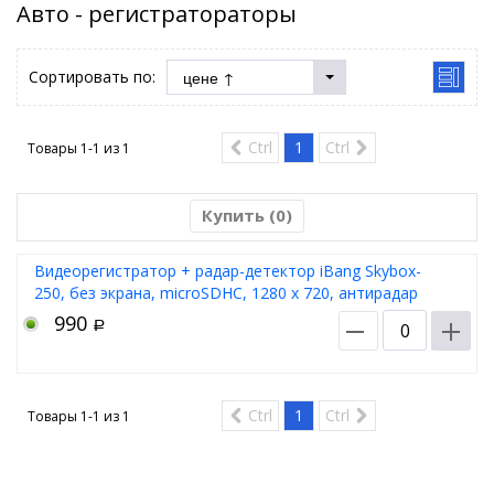
Авто - регистратораторы
Сортировать по:
Ctrl
1
Ctrl
Товары 1-1 из
1
Купить (
0
)
Видеорегистратор + радар-детектор iBang Skybox-
250, без экрана, microSDHC, 1280 x 720, антирадар
990
Р
Ctrl
1
Ctrl
Товары 1-1 из
1