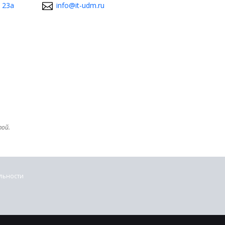
 23а
info@it-udm.ru
той.
льности