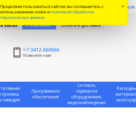
0
Продолжая пользоваться сайтом, вы соглашаетесь с
×
ые товары
Вы смотрели
использованием cookie и
политикой обработки
персональных данных
а заказ
О компании
Оплата и доставка
+7-3412-660660
Позвоните нам!
Сетевое,
тативная
Расходн
Программное
серверное
ктроника,
материал
обеспечение
оборудование,
ьтимедия
аксессуа
видеонаблюдение