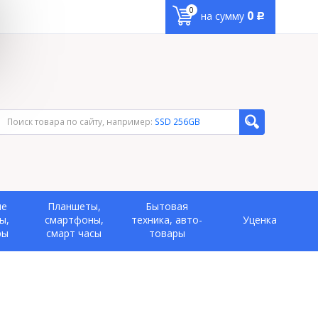
0
0
на сумму
Р
Поиск товара по сайту, например:
SSD 256GB
ые
Планшеты,
Бытовая
ы,
смартфоны,
техника, авто-
Уценка
ры
смарт часы
товары