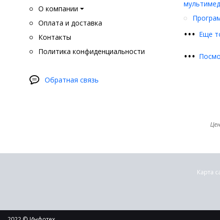
мультимед
О компании
Програ
Оплата и доставка
•
•
•
Еще т
Контакты
Политика конфиденциальности
•
•
•
Посмо
Обратная связь
Цен
Карта с
2022 © Инфотех