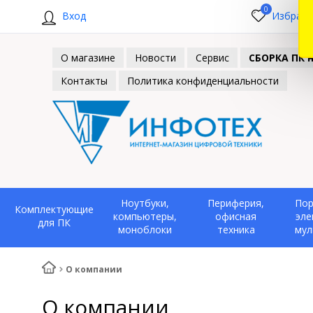
0
Вход
Избранн
О магазине
Новости
Сервис
СБОРКА ПК н
Контакты
Политика конфиденциальности
Ноутбуки,
Периферия,
Пор
Комплектующие
компьютеры,
офисная
эле
для ПК
моноблоки
техника
мул
О компании
О компании