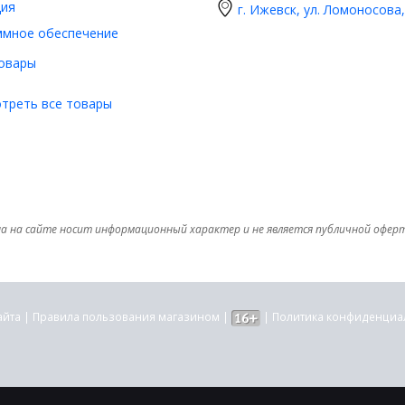
ия
г. Ижевск, ул. Ломоносова,
ммное обеспечение
овары
треть все товары
а на сайте носит информационный характер и не является публичной офер
айта
|
Правила пользования магазином
|
|
Политика конфиденциа